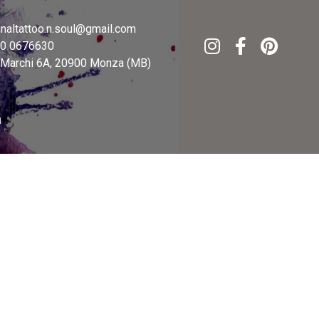
inaltattoo.n.soul@gmail.com
20 0676630
e Marchi 6A, 20900 Monza (MB)
l