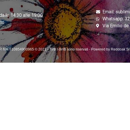
Email: sublim
dalle 14:30 alle 19:00
Whatsapp: 3
to
Via Emilio d
P. IVA IT10854900965 © 2021 - Tutti I diritti sono riservati - Powered by Reddoak Sr