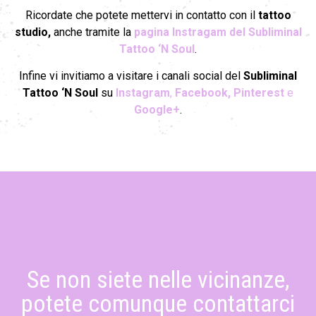
Ricordate che potete mettervi in contatto con il
tattoo
studio,
anche tramite la
pagina Instragam del Subliminal
Tattoo ‘N Soul
.
Infine vi invitiamo a visitare i canali social del
Subliminal
Tattoo ‘N Soul
su
Instagram
,
Facebook,
Pinterest
e
Google+
.
Se non siete nelle vicinanze,
potete comunque contattarci