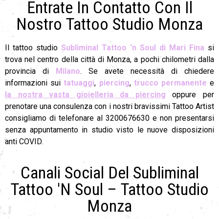
Entrate In Contatto Con Il
Nostro Tattoo Studio Monza
Il tattoo studio
Subliminal Tattoo ‘n Soul di Mari Fina
si
trova nel centro della città di Monza, a pochi chilometri dalla
provincia di
Milano
. Se avete necessità di chiedere
informazioni sui
tatuaggi
,
piercing
,
trucco permanente
e
la nostra vasta gioielleria da piercing
oppure p
er
prenotare una consulenza con i nostri bravissimi Tattoo Artist
consigliamo di telefonare al 3200676630 e non presentarsi
senza appuntamento in studio visto le nuove disposizioni
anti COVID.
Canali Social Del Subliminal
Tattoo 'N Soul – Tattoo Studio
Monza