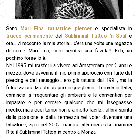
Sono
Mari Fina
,
tatuatrice
,
piercer
e specialista in
trucco permanente
del
Subliminal Tattoo ‘n Soul
e
ora… vi racconto la mia storia… c’era una volta una ragazza
di nome Mari… no, così sembra una favola!! Beh, un
pochino forse lo è.
Nel 1995 mi trasferii a vivere ad Amsterdam per 2 anni e
mezzo, dove avvenne il mio primo approccio con l’arte del
piercing e del tatuaggio… ero già tatuata dal 1991, ma la
folgorazione la ebbi proprio in quegli anni…
Tornata in Italia,
cominciai a frequentare gli ambienti e le convention per
imparare e per cercare qualcuno che mi insegnasse
meglio, ma a quei tempi non era molto facile… allora spinta
dalla passione e dalla fermezza nel voler diventare una
tatuatrice, aprii nel 2002 insieme alla mia dolce mamma
Rita il Subliminal Tattoo in centro a Monza.