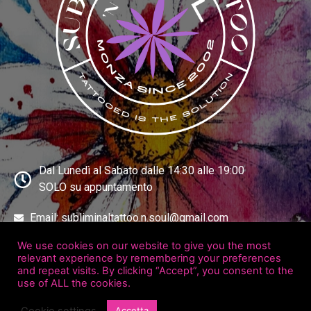
Dal Lunedì al Sabato dalle 14:30 alle 19:00
SOLO su appuntamento
Email: subliminaltattoo.n.soul@gmail.com
Whatsapp: 320 0676630
We use cookies on our website to give you the most
Via Emilio de Marchi 6A, 20900 Monza (MB)
relevant experience by remembering your preferences
and repeat visits. By clicking “Accept”, you consent to the
use of ALL the cookies.
P. IVA IT10854900965 © 2021 - Tutti I diritti sono riservati - Powered by
Cookie settings
Accetta
Reddoak Srl