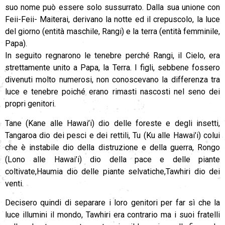
suo nome può essere solo sussurrato. Dalla sua unione con
Feii-Feii- Maiterai, derivano la notte ed il crepuscolo, la luce
del giorno (entità maschile, Rangi) e la terra (entità femminile,
Papa).
In seguito regnarono le tenebre perché Rangi, il Cielo, era
strettamente unito a Papa, la Terra. I figli, sebbene fossero
divenuti molto numerosi, non conoscevano la differenza tra
luce e tenebre poiché erano rimasti nascosti nel seno dei
propri genitori.
Tane (Kane alle Hawai’i) dio delle foreste e degli insetti,
Tangaroa dio dei pesci e dei rettili, Tu (Ku alle Hawai’i) colui
che è instabile dio della distruzione e della guerra, Rongo
(Lono alle Hawai’i) dio della pace e delle piante
coltivate,Haumia dio delle piante selvatiche,Tawhiri dio dei
venti.
Decisero quindi di separare i loro genitori per far sì che la
luce illumini il mondo, Tawhiri era contrario ma i suoi fratelli