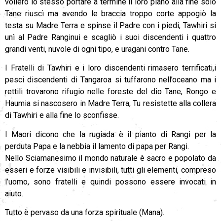
vollero lo stesso portare a termine il loro piano alla fine solo
Tane riuscì ma avendo le braccia troppo corte appogiò la
testa su Madre Terra e spinse il Padre con i piedi, Tawhiri si
unì al Padre Ranginui e scagliò i suoi discendenti i quattro
grandi venti, nuvole di ogni tipo, e uragani contro Tane.
I Fratelli di Tawhiri e i loro discendenti rimasero terrificati,i
pesci discendenti di Tangaroa si tuffarono nell’oceano ma i
rettili trovarono rifugio nelle foreste del dio Tane, Rongo e
Haumia si nascosero in Madre Terra, Tu resistette alla collera
di Tawhiri e alla fine lo sconfisse.
I Maori dicono che la rugiada è il pianto di Rangi per la
perduta Papa e la nebbia il lamento di papa per Rangi.
Nello Sciamanesimo il mondo naturale è sacro e popolato da
esseri e forze visibili e invisibili, tutti gli elementi, compreso
l’uomo, sono fratelli e quindi possono essere invocati in
aiuto.
Tutto è pervaso da una forza spirituale (Mana).