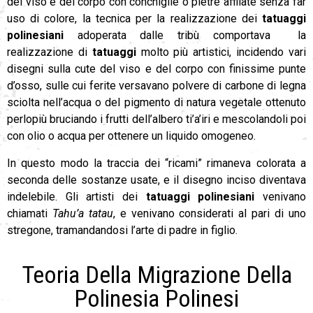
del viso e del corpo con conchiglie o pietre affilate senza far
uso di colore, la tecnica per la realizzazione dei
tatuaggi
polinesiani
adoperata dalle tribù comportava la
realizzazione di
tatuaggi
molto più artistici, incidendo vari
disegni sulla cute del viso e del corpo con finissime punte
d’osso, sulle cui ferite versavano polvere di carbone di legna
sciolta nell’acqua o del pigmento di natura vegetale ottenuto
perlopiù bruciando i frutti dell’albero ti’a’iri e mescolandoli poi
con olio o acqua per ottenere un liquido omogeneo.
In questo modo la traccia dei “ricami” rimaneva colorata a
seconda delle sostanze usate, e il disegno inciso diventava
indelebile. Gli artisti dei
tatuaggi polinesiani
venivano
chiamati
Tahu’a tatau
, e venivano considerati al pari di uno
stregone, tramandandosi l’arte di padre in figlio.
Teoria Della Migrazione Della
Polinesia Polinesi