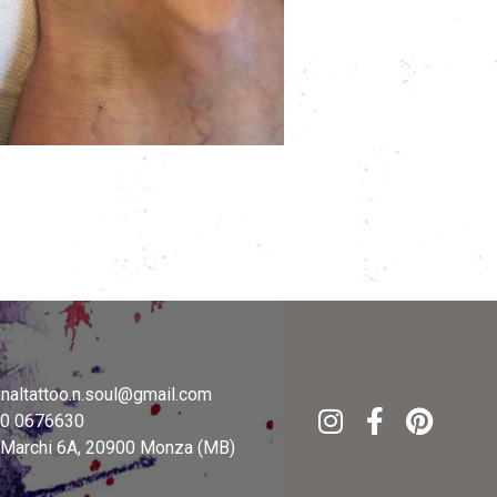
inaltattoo.n.soul@gmail.com
20 0676630
e Marchi 6A, 20900 Monza (MB)