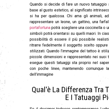
Quando si decide di fare un nuovo tatuaggio s
base al gusto estetico, al significato intrinsec
si ha per qualcosa. Chi ama gli animali, a
rappresentare un leone, un gattino, una farfa
portafortuna
potrà scegliere una coccinella o un 
simboli potrà orientarsi su quelli maori. In cia
possibilità di essere il più possibile realisti
ritrarre fedelmente il soggetto scelto oppure
stilizzati. Quando l’immagine del tattoo è stili
piccole dimensioni e rappresentato nei suoi tra
esegue questi tatuaggi sta proprio nel saper
con poche linee, mantenendo comunque la
dell’immagine
Qual'è La Differenza Tra T
E I Tatuaggi Pi
Se il designer tedesco contemporaneo Ludw