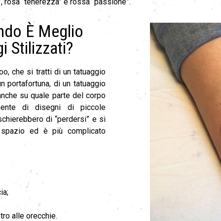
a”, rosa “tenerezza” e rossa “passione”.
ondo È Meglio
 Stilizzati?
o, che si tratti di un tatuaggio
un portafortuna, di un tatuaggio
 anche su quale parte del corpo
mente di disegni di piccole
schierebbero di “perdersi” e si
 spazio ed è più complicato
ia;
tro alle orecchie.