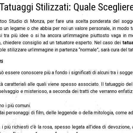
Tatuaggi Stilizzati: Quale Sceglier
oo Studio di Monza, per fare una scelta ponderata del sogget
 un legame o che abbia per noi un valore personale, in modo tal
 tra più idee o si ha ancora un’immagine piuttosto vaga in men
to, chiedere consiglio ad un tatuatore esperto. Nel caso dei
tatua
le stilizzare un’immagine in partenza “normale”, sarà cura del tat
ti
uò essere conoscere più a fondo i significati di alcuni tra i soggett
tà caratteriali alle quali viene spesso associato. Il tatuaggio de
lvaggio e misterioso, a seconda dei tratti che verranno enfatizz
no i più comuni.
i dai personaggi di film, delle leggende o della mitologia, come a
tra i più richiesti c’è la rosa, spesso legata all’idea di devozio