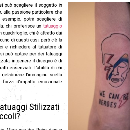
i può scegliere il soggetto in
o, alla passione particolare che
d esempio, potrà scegliere di
lla; chi preferisce un
tatuaggio
quadrifoglio; chi è attratto dai
scuno di questi casi, però c’è la
ci e richiedere al tatuatore di
 si può optare per dei tatuaggi
zzata, in genere il disegno è di
tti essenziali. L’abilità di chi
 rielaborare l’immagine scelta
 forza d’impatto emozionale
atuaggi Stilizzati
ccoli?
ig Mies van der Rohe diceva